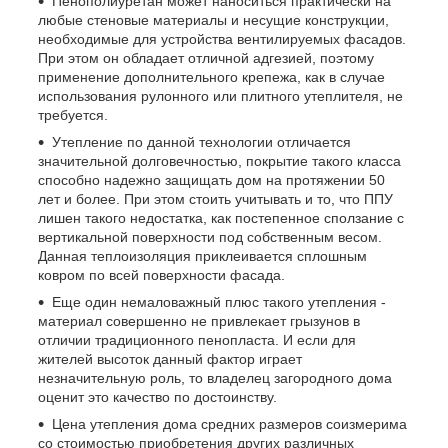
Пенополиуретан может наноситься практически на
любые стеновые материалы и несущие конструкции,
необходимые для устройства вентилируемых фасадов.
При этом он обладает отличной адгезией, поэтому
применение дополнительного крепежа, как в случае
использования рулонного или плитного утеплителя, не
требуется.
Утепление по данной технологии отличается
значительной долговечностью, покрытие такого класса
способно надежно защищать дом на протяжении 50
лет и более. При этом стоить учитывать и то, что ППУ
лишен такого недостатка, как постепенное сползание с
вертикальной поверхности под собственным весом.
Данная теплоизоляция приклеивается сплошным
ковром по всей поверхности фасада.
Еще один немаловажный плюс такого утепления -
материал совершенно не привлекает грызунов в
отличии традиционного пенопласта. И если для
жителей высоток данный фактор играет
незначительную роль, то владелец загородного дома
оценит это качество по достоинству.
Цена утепления дома средних размеров соизмерима
со стоимостью приобретения других различных