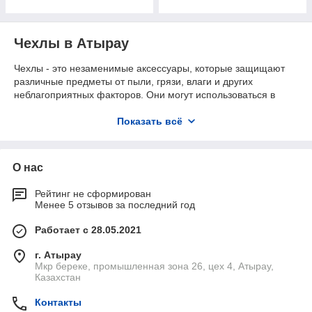
Чехлы в Атырау
Чехлы - это незаменимые аксессуары, которые защищают
различные предметы от пыли, грязи, влаги и других
неблагоприятных факторов. Они могут использоваться в
различных сферах деятельности, в том числе в быту,
промышленности и строительстве.
Показать всё
В нашем интернет-магазине вы можете купить чехлы в
Атырау по выгодным ценам. У нас представлен широкий
выбор чехлов от ведущих производителей.
О нас
В нашем каталоге вы найдете чехлы для любых задач:
Рейтинг не сформирован
Изготовление чехла на оборудование: используется
Менее 5 отзывов за последний год
для защиты оборудования от пыли, грязи и влаги.
Работает с 28.05.2021
Транспортировочный тент на лодку, яхту, катер:
используется для защиты лодки, яхты или катера во
г. Атырау
время транспортировки.
Мкр береке, промышленная зона 26, цех 4, Атырау,
Казахстан
Чехол для бассейна: используется для защиты
бассейна от загрязнения.
Контакты