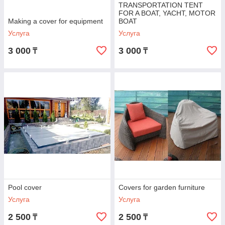
TRANSPORTATION TENT
FOR A BOAT, YACHT, MOTOR
Making a cover for equipment
BOAT
Услуга
Услуга
3 000
3 000
₸
₸
Pool cover
Covers for garden furniture
Услуга
Услуга
2 500
2 500
₸
₸