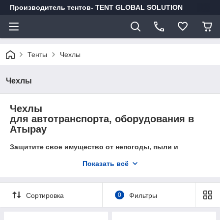
Производитель тентов- TENT GLOBAL SOLUTION
Тенты
Чехлы
Чехлы
Чехлы
для автотранспорта, оборудования в
Атырау
Защитите свое имущество от непогоды, пыли и
повреждений с помощью чехлов от компании "Чехлы
Показать всё
Атырау"
Мы предлагаем широкий выбор чехлов для любых
нужд:
Сортировка
0
Фильтры
Чехлы на оборудование
Чехлы на автотранспорт