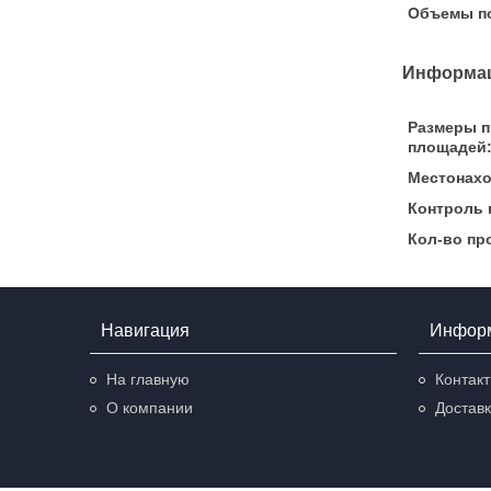
Объемы по
Информац
Размеры 
площадей
Местонахо
Контроль 
Кол-во пр
Навигация
Инфор
На главную
Контак
О компании
Доставк