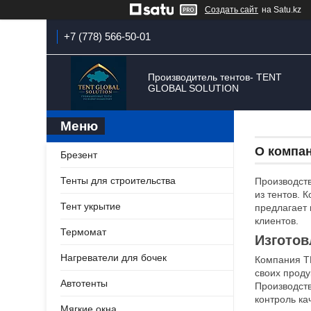
Создать сайт
на Satu.kz
+7 (778) 566-50-01
Производитель тентов- TENT
GLOBAL SOLUTION
О компа
Брезент
Тенты для строительства
Производст
из тентов. 
Тент укрытие
предлагает 
клиентов.
Термомат
Изготов
Нагреватели для бочек
Компания T
своих проду
Автотенты
Производст
контроль ка
Мягкие окна