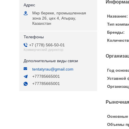
Информац
Мкр береке, промышленная
Название:
зона 26, цех 4, Атырау,
Казахстан
Тип компа
Бренды:
Количеств
+7 (778) 566-50-01
Коммерческий директор
Организа
tentatyrau@gmail.com
Год основ
+77785665001
Уставной 
+77785665001
Организац
Рыночная
Основные 
Объемы пр