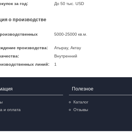
купок за год:
До 50 тыс. USD
ия о производстве
производственных
5000-25000 кв.м.
:
ждение производства:
Атырау, Актау
качества:
Внутренний
оизводственных линий:
1
мация
Полезное
ты
Каталог
а и оплата
Отзывы