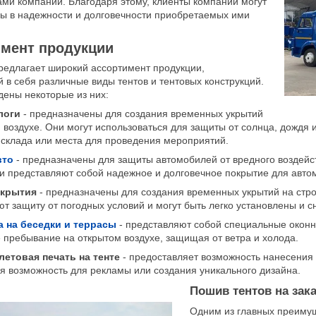
ми компании. Благодаря этому, клиенты компании могут
ны в надежности и долговечности приобретаемых ими
мент продукции
редлагает широкий ассортимент продукции,
в себя различные виды тентов и тентовых конструкций.
ены некоторые из них:
логи
- предназначены для создания временных укрытий
 воздухе. Они могут использоваться для защиты от солнца, дождя и
склада или места для проведения мероприятий.
вто
- предназначены для защиты автомобилей от вредного воздей
и представляют собой надежное и долговечное покрытие для авто
укрытия
- предназначены для создания временных укрытий на стро
т защиту от погодных условий и могут быть легко установлены и с
а на беседки и террасы
- представляют собой специальные оконн
пребывание на открытом воздухе, защищая от ветра и холода.
етовая печать на тенте
- предоставляет возможность нанесения 
я возможность для рекламы или создания уникального дизайна.
Пошив тентов на зака
Одним из главных преиму