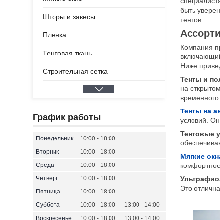
специалиста
быть увере
Шторы и завесы
тентов.
Ассорти
Пленка
Компания п
Тентовая ткань
включающий 
Ниже привед
Строительная сетка
Тенты и по
на открытом
временного 
Тенты на а
График работы
условий. Он
Тентовые 
Понедельник
10:00
18:00
обеспечиваю
Вторник
10:00
18:00
Мягкие окн
Среда
10:00
18:00
комфортное 
Четверг
10:00
18:00
Ультрафиол
Это отлична
Пятница
10:00
18:00
Суббота
10:00
18:00
13:00
14:00
Воскресенье
10:00
18:00
13:00
14:00