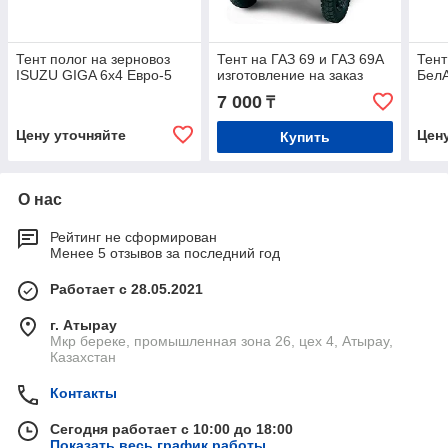
Тент полог на зерновоз
Тент на ГАЗ 69 и ГАЗ 69А
Тент
ISUZU GIGA 6х4 Евро-5
изготовление на заказ
Бел
7 000
₸
Цену уточняйте
Цен
Купить
О нас
Рейтинг не сформирован
Менее 5 отзывов за последний год
Работает с 28.05.2021
г. Атырау
Мкр береке, промышленная зона 26, цех 4, Атырау,
Казахстан
Контакты
Сегодня работает с 10:00 до 18:00
Показать весь график работы