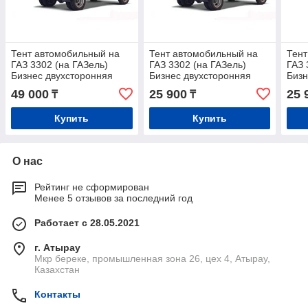
Тент автомобильный на
Тент автомобильный на
Тент
ГАЗ 3302 (на ГАЗель)
ГАЗ 3302 (на ГАЗель)
ГАЗ 
Бизнес двухсторонняя
Бизнес двухсторонняя
Бизн
импортная ткань
ткань
усил
49 000
25 900
25 
₸
₸
Купить
Купить
О нас
Рейтинг не сформирован
Менее 5 отзывов за последний год
Работает с 28.05.2021
г. Атырау
Мкр береке, промышленная зона 26, цех 4, Атырау,
Казахстан
Контакты