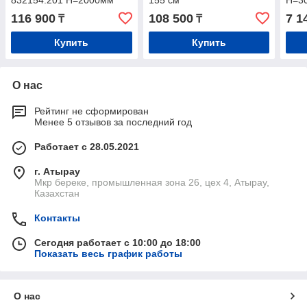
832154.201 Н=2000мм
155 см
Н=30
116 900
108 500
7 1
₸
₸
Купить
Купить
О нас
Рейтинг не сформирован
Менее 5 отзывов за последний год
Работает с 28.05.2021
г. Атырау
Мкр береке, промышленная зона 26, цех 4, Атырау,
Казахстан
Контакты
Сегодня работает с 10:00 до 18:00
Показать весь график работы
О нас