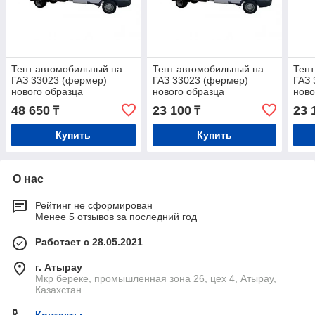
Тент автомобильный на
Тент автомобильный на
Тент
ГАЗ 33023 (фермер)
ГАЗ 33023 (фермер)
ГАЗ 
нового образца
нового образца
ново
двухсторонняя импортная
двухсторонняя ткань
двух
48 650
23 100
23 
₸
₸
Купить
Купить
О нас
Рейтинг не сформирован
Менее 5 отзывов за последний год
Работает с 28.05.2021
г. Атырау
Мкр береке, промышленная зона 26, цех 4, Атырау,
Казахстан