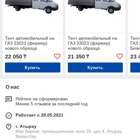
Тент автомобильный на
Тент автомобильный на
Тент
ГАЗ 33023 (фермер)
ГАЗ 33023 (фермер)
ГАЗ 
нового образца
нового образца
Бизн
односторонняя ткань
односторонняя усиленная
ткан
22 050
21 350
23 
₸
₸
Купить
Купить
О нас
Рейтинг не сформирован
Менее 5 отзывов за последний год
Работает с 28.05.2021
г. Атырау
Мкр береке, промышленная зона 26, цех 4, Атырау,
Казахстан