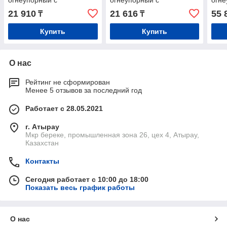
огнеупорный с
огнеупорный с
огне
отверстиями под трубу
отвестиями под трубу по
21 910
21 616
55 
₸
₸
Купить
Купить
О нас
Рейтинг не сформирован
Менее 5 отзывов за последний год
Работает с 28.05.2021
г. Атырау
Мкр береке, промышленная зона 26, цех 4, Атырау,
Казахстан
Контакты
Сегодня работает с 10:00 до 18:00
Показать весь график работы
О нас