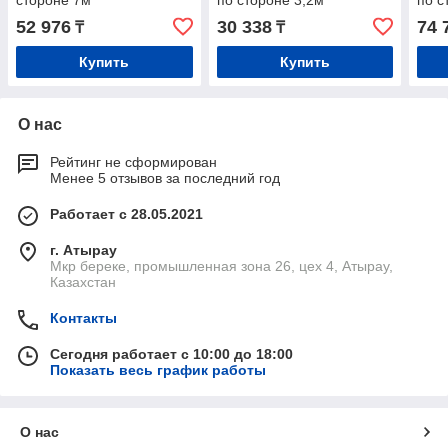
стороне 7м
по стороне 3,2м
по с
52 976
30 338
74 
₸
₸
Купить
Купить
О нас
Рейтинг не сформирован
Менее 5 отзывов за последний год
Работает с 28.05.2021
г. Атырау
Мкр береке, промышленная зона 26, цех 4, Атырау,
Казахстан
Контакты
Сегодня работает с 10:00 до 18:00
Показать весь график работы
О нас