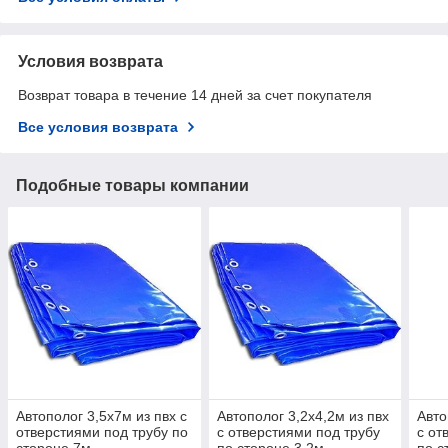
Условия возврата
Возврат товара в течение 14 дней за счет покупателя
Все условия возврата
Подобные товары компании
Автополог 3,5х7м из пвх с
Автополог 3,2х4,2м из пвх
Авто
отверстиями под трубу по
с отверстиями под трубу
с от