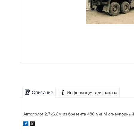
Описание
Информация для заказа
Автополог 2,7х6,8м из брезента 480 г/кв.М огнеупорны