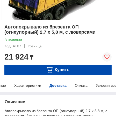
Автопокрывало из брезента ОП
(огнеупорный) 2,7 х 5,8 м, с люверсами
В наличии
Код: AT07
Розница
21 924
₸
Купить
ние
Характеристики
Доставка
Оплата
Условия во
Описание
Автопокрывало из брезента ОП (огнеупорный) 2,7 х 5,8 м, с
люверсами. Актуальные размеры, материал, цвет и