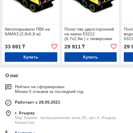
Автопокрывало ПВХ на
Полог пвх двухсторонний
Поло
КАМАЗ (2,8х5,8 м)
на камаз 53212
водо
(6,7х2,9м.) с люверсами
5321
по периметру
люв
33 691
29 911
29 
₸
₸
Купить
Купить
О нас
Рейтинг не сформирован
Менее 5 отзывов за последний год
Работает с 28.05.2021
г. Атырау
Мкр береке, промышленная зона 26, цех 4, Атырау,
Казахстан