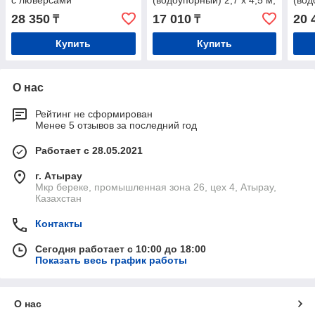
с люверсами
(водоупорный) 2,7 х 4,5 м,
(вод
с люверсами
с л
28 350
17 010
20 
₸
₸
Купить
Купить
О нас
Рейтинг не сформирован
Менее 5 отзывов за последний год
Работает с 28.05.2021
г. Атырау
Мкр береке, промышленная зона 26, цех 4, Атырау,
Казахстан
Контакты
Сегодня работает с 10:00 до 18:00
Показать весь график работы
О нас