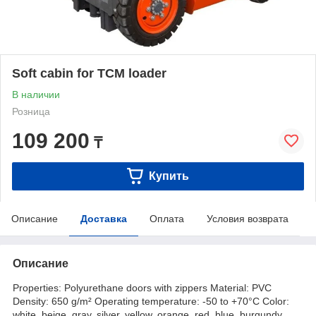
Soft cabin for TCM loader
В наличии
Розница
109 200
₸
Купить
Описание
Доставка
Оплата
Условия возврата
Описание
Properties: Polyurethane doors with zippers Material: PVC
Density: 650 g/m² Operating temperature: -50 to +70°C Color:
white, beige, gray, silver, yellow, orange, red, blue, burgundy,