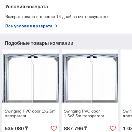
Условия возврата
Возврат товара в течение 14 дней за счет покупателя
Все условия возврата
Подобные товары компании
Swinging PVC door 1x2.5m
Swinging PVC door
Swin
transparent
1.5x2.5m transparent
tran
535 080
887 796
1 0
₸
₸