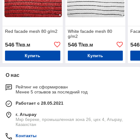
Red facade mesh 80 g/m2
White facade mesh 80
Faca
g/m2
546
546
546
₸/кв.м
₸/кв.м
Купить
Купить
О нас
Рейтинг не сформирован
Менее 5 отзывов за последний год
Работает с 28.05.2021
г. Атырау
Мкр береке, промышленная зона 26, цех 4, Атырау,
Казахстан
Контакты