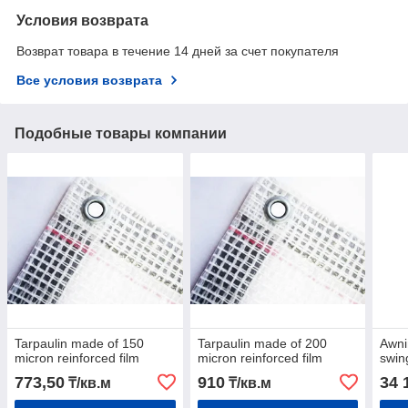
Условия возврата
Возврат товара в течение 14 дней за счет покупателя
Все условия возврата
Подобные товары компании
Tarpaulin made of 150
Tarpaulin made of 200
Awni
micron reinforced film
micron reinforced film
swin
773,50
910
34 
₸/кв.м
₸/кв.м