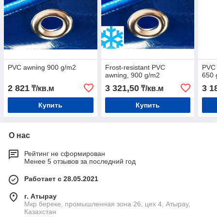
PVC awning 900 g/m2
Frost-resistant PVC
PVC 
awning, 900 g/m2
650 
2 821
3 321,50
3 1
₸/кв.м
₸/кв.м
Купить
Купить
О нас
Рейтинг не сформирован
Менее 5 отзывов за последний год
Работает с 28.05.2021
г. Атырау
Мкр береке, промышленная зона 26, цех 4, Атырау,
Казахстан