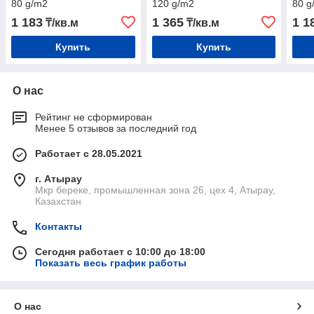
80 g/m2
120 g/m2
80 g
1 183
1 365
1 1
₸/кв.м
₸/кв.м
Купить
Купить
О нас
Рейтинг не сформирован
Менее 5 отзывов за последний год
Работает с 28.05.2021
г. Атырау
Мкр береке, промышленная зона 26, цех 4, Атырау,
Казахстан
Контакты
Сегодня работает с 10:00 до 18:00
Показать весь график работы
О нас