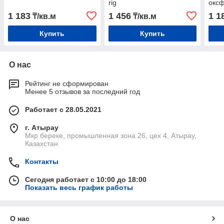
rig
оксф
1 183
1 456
1 1
₸/кв.м
₸/кв.м
Купить
Купить
О нас
Рейтинг не сформирован
Менее 5 отзывов за последний год
Работает с 28.05.2021
г. Атырау
Мкр береке, промышленная зона 26, цех 4, Атырау,
Казахстан
Контакты
Сегодня работает с 10:00 до 18:00
Показать весь график работы
О нас