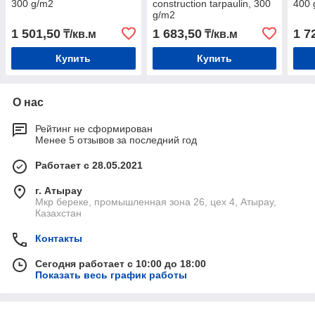
300 g/m2
construction tarpaulin, 300
400 
g/m2
1 501,50
1 683,50
1 7
₸/кв.м
₸/кв.м
Купить
Купить
О нас
Рейтинг не сформирован
Менее 5 отзывов за последний год
Работает с 28.05.2021
г. Атырау
Мкр береке, промышленная зона 26, цех 4, Атырау,
Казахстан
Контакты
Сегодня работает с 10:00 до 18:00
Показать весь график работы