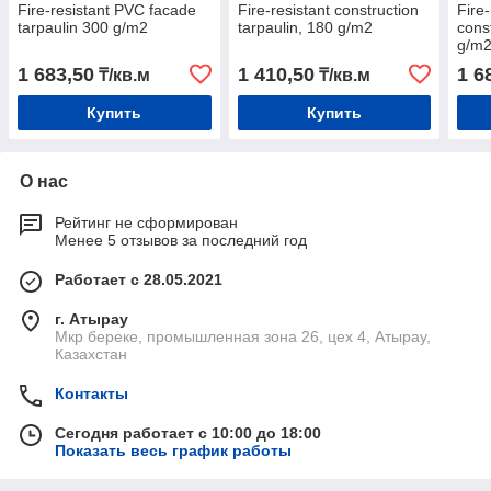
Fire-resistant PVC facade
Fire-resistant construction
Fire
tarpaulin 300 g/m2
tarpaulin, 180 g/m2
cons
g/m
1 683,50
1 410,50
1 6
₸/кв.м
₸/кв.м
Купить
Купить
О нас
Рейтинг не сформирован
Менее 5 отзывов за последний год
Работает с 28.05.2021
г. Атырау
Мкр береке, промышленная зона 26, цех 4, Атырау,
Казахстан
Контакты
Сегодня работает с 10:00 до 18:00
Показать весь график работы