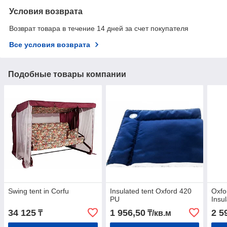
Условия возврата
Возврат товара в течение 14 дней за счет покупателя
Все условия возврата
Подобные товары компании
Swing tent in Corfu
Insulated tent Oxford 420
Oxfo
PU
Insu
34 125
1 956,50
2 5
₸
₸/кв.м