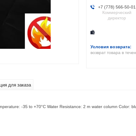
+7 (778) 566-50-01
Коммерческий
директор
возврат товара в тече
ия для заказа
erature: -35 to +70°C Water Resistance: 2 m water column Color: blue,