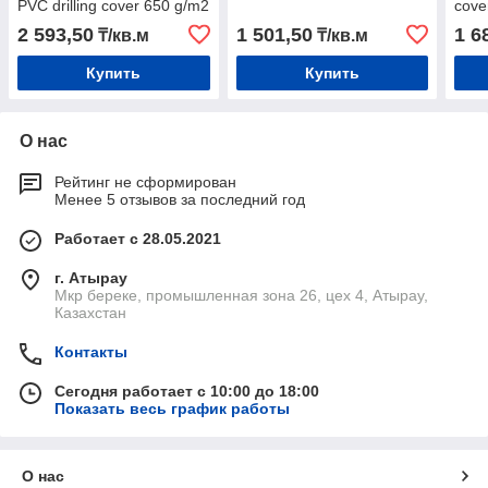
PVC drilling cover 650 g/m2
cove
2 593,50
1 501,50
1 6
₸/кв.м
₸/кв.м
Купить
Купить
О нас
Рейтинг не сформирован
Менее 5 отзывов за последний год
Работает с 28.05.2021
г. Атырау
Мкр береке, промышленная зона 26, цех 4, Атырау,
Казахстан
Контакты
Сегодня работает с 10:00 до 18:00
Показать весь график работы
О нас