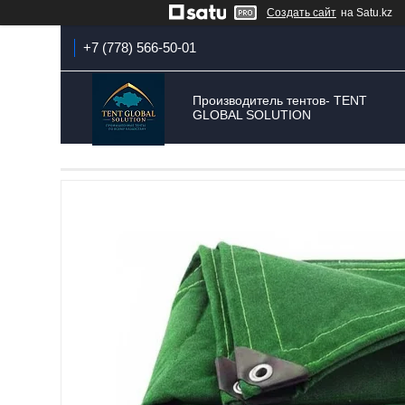
Создать сайт
на Satu.kz
+7 (778) 566-50-01
Производитель тентов- TENT
GLOBAL SOLUTION