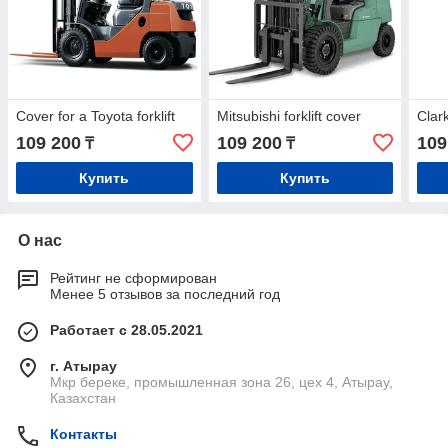
Cover for a Toyota forklift
Mitsubishi forklift cover
Clark
109 200
109 200
109
₸
₸
Купить
Купить
О нас
Рейтинг не сформирован
Менее 5 отзывов за последний год
Работает с 28.05.2021
г. Атырау
Мкр береке, промышленная зона 26, цех 4, Атырау,
Казахстан
Контакты