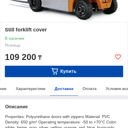
Still forklift cover
В наличии
Розница
109 200
₸
Купить
ние
Характеристики
Доставка
Оплата
Условия во
Описание
Properties: Polyurethane doors with zippers Material: PVC
Density: 650 g/m² Operating temperature: -50 to +70°C Color:
white, beige, gray, silver, yellow, orange, red, blue, burgundy,