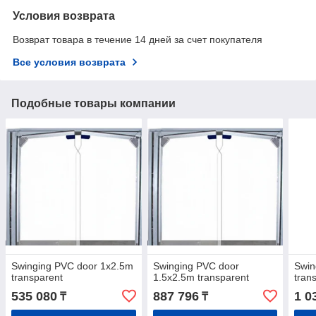
Условия возврата
Возврат товара в течение 14 дней за счет покупателя
Все условия возврата
Подобные товары компании
Swinging PVC door 1x2.5m
Swinging PVC door
Swin
transparent
1.5x2.5m transparent
tran
535 080
887 796
1 0
₸
₸