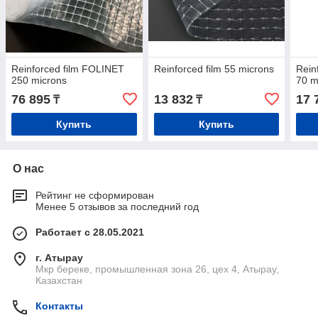
Reinforced film FOLINET
Reinforced film 55 microns
Rein
250 microns
70 m
76 895
13 832
17 
₸
₸
Купить
Купить
О нас
Рейтинг не сформирован
Менее 5 отзывов за последний год
Работает с 28.05.2021
г. Атырау
Мкр береке, промышленная зона 26, цех 4, Атырау,
Казахстан
Контакты