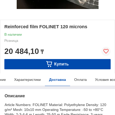
Reinforced film FOLINET 120 microns
В наличии
Розница
20 484,10
₸
Купить
ние
Характеристики
Доставка
Оплата
Условия во
Описание
Article Numbers: FOLINET Material: Polyethylene Density: 120
g/m² Mesh: 10x10 mm Operating Temperature: -50 to +80°C
Width: 2-3-4-6 m Length: 25-50 m Fade Resistance: 3 years