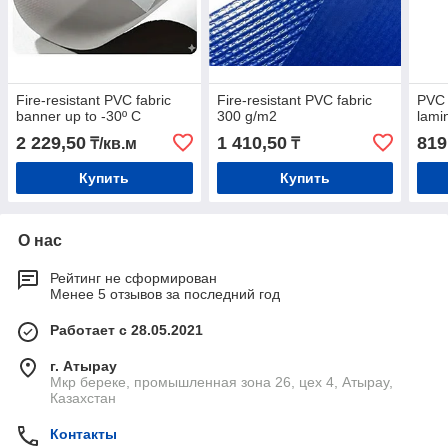
Fire-resistant PVC fabric
Fire-resistant PVC fabric
PVC 
banner up to -30º C
300 g/m2
lami
2 229,50
1 410,50
819
₸/кв.м
₸
Купить
Купить
О нас
Рейтинг не сформирован
Менее 5 отзывов за последний год
Работает с 28.05.2021
г. Атырау
Мкр береке, промышленная зона 26, цех 4, Атырау,
Казахстан
Контакты