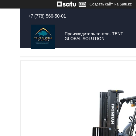
Создать сайт
на Satu.kz
+7 (778) 566-50-01
Производитель тентов- TENT
GLOBAL SOLUTION