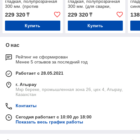
гладкая, полупрозрачная
гладкая, полупрозрачная
глад
300 мм. (против
300 мм. (для сварки,
синя
насекомых, с запахом)
против УФ-излучения,
229 320
229 320
138
₸
₸
огнестойкая)
Купить
Купить
О нас
Рейтинг не сформирован
Менее 5 отзывов за последний год
Работает с 28.05.2021
г. Атырау
Мкр береке, промышленная зона 26, цех 4, Атырау,
Казахстан
Контакты
Сегодня работает с 10:00 до 18:00
Показать весь график работы