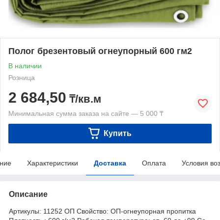
Полог брезентовый огнеупорный 600 гм2
В наличии
Розница
2 684,50
₸/кв.м
Минимальная сумма заказа на сайте — 5 000 ₸
Купить
ние
Характеристики
Доставка
Оплата
Условия во
Описание
Артикулы: 11252 ОП Свойство: ОП-огнеупорная пропитка