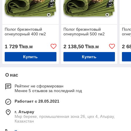
Полог брезентовый
Полог брезентовый
Поло
огнеупорный 400 гм2
огнеупорный 500 гм2
огне
1 729
2 138,50
2 6
₸/кв.м
₸/кв.м
Купить
Купить
О нас
Рейтинг не сформирован
Менее 5 отзывов за последний год
Работает с 28.05.2021
г. Атырау
Мкр береке, промышленная зона 26, цех 4, Атырау,
Казахстан