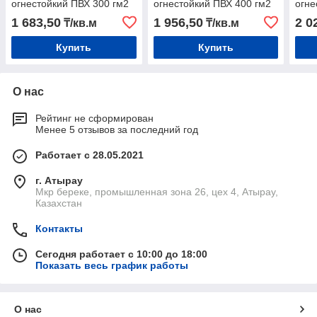
огнестойкий ПВХ 300 гм2
огнестойкий ПВХ 400 гм2
огне
1 683,50
1 956,50
2 0
₸/кв.м
₸/кв.м
Купить
Купить
О нас
Рейтинг не сформирован
Менее 5 отзывов за последний год
Работает с 28.05.2021
г. Атырау
Мкр береке, промышленная зона 26, цех 4, Атырау,
Казахстан
Контакты
Сегодня работает с 10:00 до 18:00
Показать весь график работы
О нас