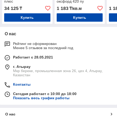
плюс
оксфорд 420 пу
34 125
1 183
1 1
₸
₸/кв.м
Купить
Купить
О нас
Рейтинг не сформирован
Менее 5 отзывов за последний год
Работает с 28.05.2021
г. Атырау
Мкр береке, промышленная зона 26, цех 4, Атырау,
Казахстан
Контакты
Сегодня работает с 10:00 до 18:00
Показать весь график работы
О нас