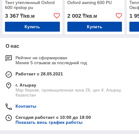
Тент утепленный Oxford
Oxford awning 600 PU
Тепл
600 ripstop pu
Оксф
3 367
2 002
1 9
₸/кв.м
₸/кв.м
Купить
Купить
О нас
Рейтинг не сформирован
Менее 5 отзывов за последний год
Работает с 28.05.2021
г. Атырау
Мкр береке, промышленная зона 26, цех 4, Атырау,
Казахстан
Контакты
Сегодня работает с 10:00 до 18:00
Показать весь график работы