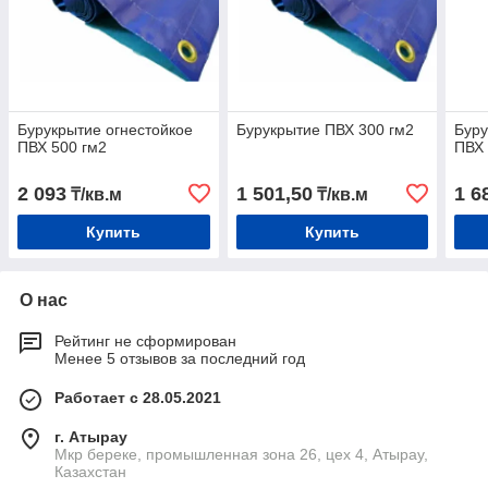
Бурукрытие огнестойкое
Бурукрытие ПВХ 300 гм2
Буру
ПВХ 500 гм2
ПВХ 
2 093
1 501,50
1 6
₸/кв.м
₸/кв.м
Купить
Купить
О нас
Рейтинг не сформирован
Менее 5 отзывов за последний год
Работает с 28.05.2021
г. Атырау
Мкр береке, промышленная зона 26, цех 4, Атырау,
Казахстан