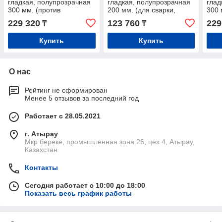
гладкая, полупрозрачная
гладкая, полупрозрачная
глад
300 мм. (против
200 мм. (для сварки,
300 
насекомых, с запахом)
против УФ-излучения,
прот
229 320
123 760
229
₸
₸
огнестойкая)
огне
Купить
Купить
О нас
Рейтинг не сформирован
Менее 5 отзывов за последний год
Работает с 28.05.2021
г. Атырау
Мкр береке, промышленная зона 26, цех 4, Атырау,
Казахстан
Контакты
Сегодня работает с 10:00 до 18:00
Показать весь график работы