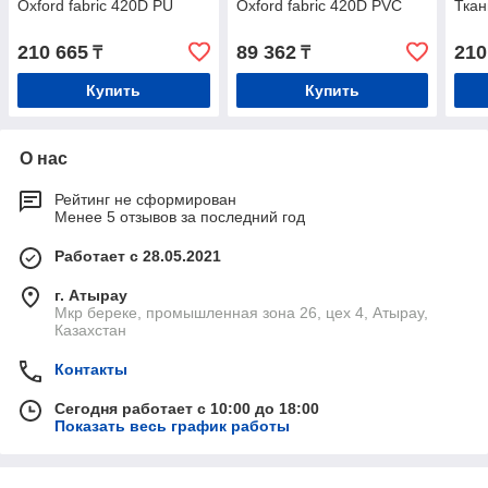
Oxford fabric 420D PU
Oxford fabric 420D PVC
Тка
210 665
89 362
210
₸
₸
Купить
Купить
О нас
Рейтинг не сформирован
Менее 5 отзывов за последний год
Работает с 28.05.2021
г. Атырау
Мкр береке, промышленная зона 26, цех 4, Атырау,
Казахстан
Контакты
Сегодня работает с 10:00 до 18:00
Показать весь график работы