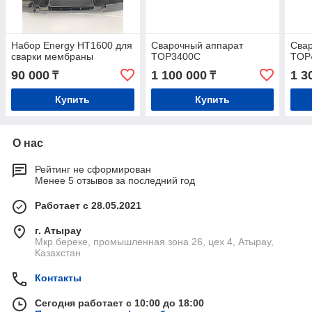
Набор Energy HT1600 для
Сварочный аппарат
Сва
сварки мембраны
TOP3400C
TOP
90 000
1 100 000
1 3
₸
₸
Купить
Купить
О нас
Рейтинг не сформирован
Менее 5 отзывов за последний год
Работает с 28.05.2021
г. Атырау
Мкр береке, промышленная зона 26, цех 4, Атырау,
Казахстан
Контакты
Сегодня работает с 10:00 до 18:00